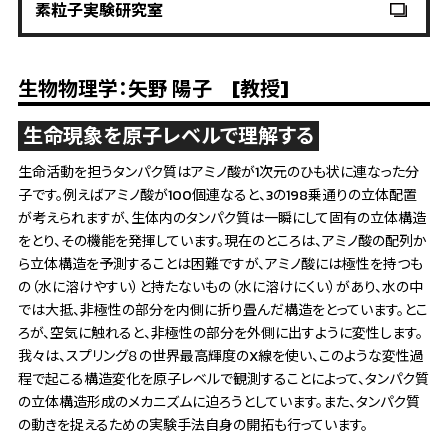
素粒子実験研究室
生物物理学：矢野 陽子 [教授]
生命現象を原子レベルで理解する
生命活動を担うタンパク質はアミノ酸が1次元のひも状に連なった分
子です。例えばアミノ酸が100個連なると、3の198乗通りの立体配置
が考えられますが、生体内のタンパク質は一瞬にして固有の立体構造
をとり、その機能を発揮しています。現在のところは、アミノ酸の配列か
ら立体構造を予測することは困難ですが、アミノ酸には極性を持つも
の（水に溶けやすい）と持たないもの（水に溶けにくい）があり、水の中
では大抵、非極性の部分を内側に折り畳んだ構造をとっています。とこ
ろが、空気に触れると、非極性の部分を外側に出すように変性します。
我々は、スプリング８の世界最高輝度のX線を使い、このような変性過
程で起こる構造変化を原子レベルで観測することによって、タンパク質
の立体構造形成のメカニズムに迫ろうとしています。また、タンパク質
の動きを捉えるための実験手法自身の開拓も行っています。