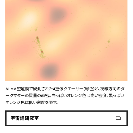
ALMA望遠鏡で観測された4重像クエーサー(緑色)と、視線方向のダ
ークマターの質量の疎密。白っぽいオレンジ色は高い密度、黒っぽい
オレンジ色は低い密度を表す。
宇宙論研究室