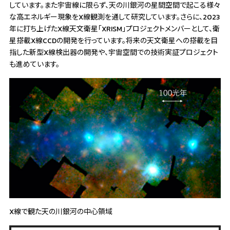
しています。また宇宙線に限らず、天の川銀河の星間空間で起こる様々
な高エネルギー現象をX線観測を通して研究しています。さらに、2023
年に打ち上げたX線天文衛星「XRISM」プロジェクトメンバーとして、衛
星搭載X線CCDの開発を行っています。将来の天文衛星への搭載を目
指した新型X線検出器の開発や、宇宙空間での技術実証プロジェクト
も進めています。
X線で観た天の川銀河の中心領域