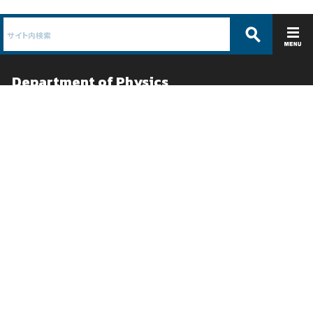
Department of Physics
理学科 物理学コース /
理学専攻 物理学分野
ABOUT
EDUCATION
コース紹介
教育
コース概要
物理学とは
教員紹介
学部教育
沿革
大学院教育
パンフレット
シラバス
RESEARCH
ADMISSIONS