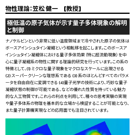
物性理論：笠松 健一 [教授]
極低温の原子気体が示す量子多体現象の解明
と制御
ナノケルビンという非常に低い温度領域まで冷やされた原子の気体は
ボースアインシュタイン凝縮という相転移を起こします。このボースア
インシュタイン凝縮体における量子多体効果（特に超流動現象）を中
心に量子凝縮系の物性に関する理論的研究を行っています。この系の
特徴として、(1) ミクロな量子現象をマクロなスケールに出現させる
(2) スーパークリーンな理想系である (3) 系のほとんどすべてのパラメ
ータを自由自在に変調できる (4)量子光学の技術により、巧妙な量子
凝縮状態の制御が可能である、などの優れた性質を持っている魅力
的な人工物質です。これらの利点を利用して、種々の思考実験の実現
や量子多体系の物理を基本的な立場から検証することが可能となり、
また量子計算機実現などの応用面でも注目されています。