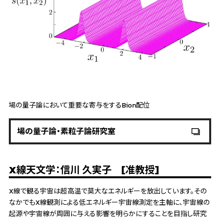
場の量子論において重要な寄与をするBion配位
場の量子論・素粒子論研究室
X線天文学：信川 久実子 [准教授]
X線で観る宇宙は超高温で莫大なエネルギーを放出しています。その
なかでもX線観測による低エネルギー宇宙線測定を主軸に、宇宙線の
起源や宇宙線が周囲に与える影響を明らかにすることを目指し研究