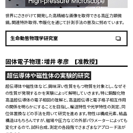
世界にさきがけて開発した高精細な画像を取得できる高圧力顕微
鏡。関連特許取得、市販化を通じて計測手法の普及に努めています。
生命動態物理学研究室
固体電子物理：増井 孝彦 [准教授]
超伝導体や磁性体の実験的研究
超伝導体や磁性体など、興味深い性質をもつ物質を対象とし、なぜそ
の性質が発現するかを実験によって解明していきます。特に銅酸化物
高温超伝導体の電子相図の理解と、高温超伝導と電子格子相互作用
の関係を明らかにすることを目指し、輸送特性や光学特性の測定、同
位体置換などの手法を用いて研究を進めます。物性は構成元素、結晶
構造はもちろんですが、磁場や圧力などの外部パラメーターによっても
変化するので、試料合成、測定の各段階でさまざまなアプローチ法が