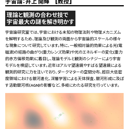
宇宙論：井上 開輝 [教授]
理論と観測の合わせ技で
宇宙最大の謎を解き明かす
宇宙論研究室では、宇宙における未知の物理法則や物理メカニズム
を解明するため、理論及び観測の両面から宇宙論的スケールの様々
な現象について研究しています。特に、一般相対論的効果による光(電
磁波)の経路の曲がり(重力レンズ効果)や光のエネルギーの変化(重力
的赤方偏移効果)に着目し、理論モデルと観測のシナジーにより宇宙
モデルを検証しています。近年はアルマ望遠鏡やすばる望遠鏡による
観測的研究に力を注いでおり、ダークマターの空間分布、超巨大低密
度領域における銀河進化、深層学習による天体探査、銀河形成に及ぼ
す活動銀河核(AGN)の影響など、多岐にわたる研究を行っています。