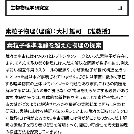
生物物理学研究室
素粒⼦物理（理論）：⼤村 雄司 [准教授]
素粒子標準理論を超えた物理の探索
我々の宇宙には4つの力とレプトンやクォークといった素粒子が存在し
ます. それらを取り巻く物理には未だ未解決な問題が数多くあり、例え
ば弱い相互作用のスケールの起源や、なぜ素粒子が世代構造を持つ
かといった謎は未だ解明されていません。さらには宇宙に数多く存在
する暗黒物質の正体は何かといった問題もあります。これらの問題を
解決するには、我々の未だ知らない新物理を明らかにする必要があり
ます。本研究室では、具体的な新物理を考えることで素粒子物理と宇
宙の謎がどのように解決されるかを最新の実験結果と照らし合わせ
研究し、実験における検証方法を探っています。我々の知らないミクロ
な世界には何があるのか。宇宙初期には何が起こったのか。未だ未解
明な素粒子を取り巻く物理を解明すべく、幅広い可能性を考え新物理
の検証方法を探究していきます。