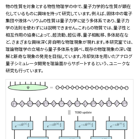
物の性質を対象とする物性物理学の中で、量子力学的な性質が顕在
化しているものに興味を持って研究しています。例えば、固体中の電子
集団や液体ヘリウムの性質は量子力学に従う多体系であり、量子力
学の法則を使わずには説明できません。これらの物質では、量子性と
相互作用の協奏によって、超流動、超伝導、量子相転移、多体局在な
ど、さまざまな興味深く非自明な物理現象が現れます。本研究室では、
理論物理学の立場から量子多体系を調べ、既存の物理現象の深い理
解と新奇な現象の発見を目指しています。冷却気体を用いたアナログ
量子シミュレータ開発を理論面からサポートするという、ユニークな
研究も行っています。