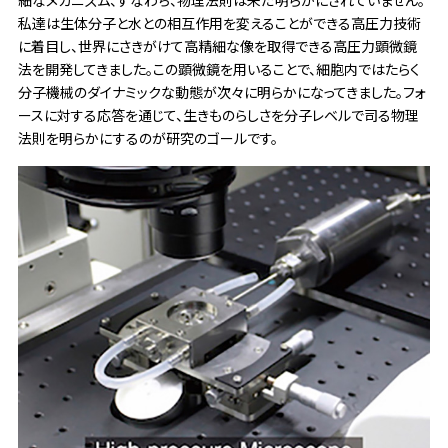
細なメカニズム、すなわち、物理法則は未だ明らかにされていません。
私達は生体分子と水との相互作用を変えることができる高圧力技術
に着目し、世界にさきがけて高精細な像を取得できる高圧力顕微鏡
法を開発してきました。この顕微鏡を用いることで、細胞内ではたらく
分子機械のダイナミックな動態が次々に明らかになってきました。フォ
ースに対する応答を通じて、生きものらしさを分子レベルで司る物理
法則を明らかにするのが研究のゴールです。