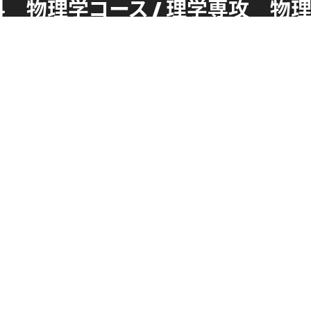
 物理学コース /
理学専攻 物
RESEARCH
ADMI
研究
入試
研究分野
入試概要
競争的外部資金獲得状況
入試制度
著作リスト
入試目標
年次報告
近畿大学理工学部･総合理工学研究科
〒577-8502 大阪府東大阪市
小若江3
TEL (06)4307-3047