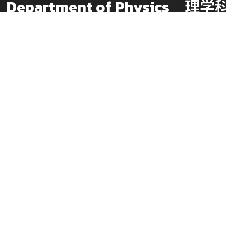
Department of Physics
理学科
ABOUT
EDUCATION
コース紹介
教育
コース概要
物理学とは
教員紹介
学部教育
沿革
大学院教育
パンフレット
シラバス
受験生の方へ
このサイトについて
お問い合わせ
個人情報の取り扱い
交通アクセス
サイトマップ
FAQ