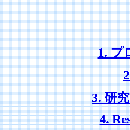
1. 
3. 
4. Re