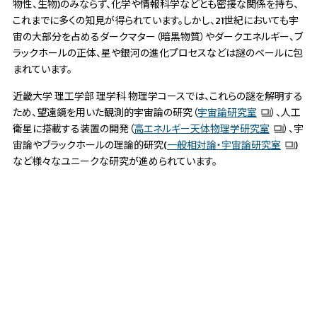
物性、生物)のみならず、化学や情報科学などとも密接な関係を持ち、
これまでに多くの知見が得られています。しかし、21世紀においても宇
宙の大部分を占めるダークマター（暗黒物質）やダークエネルギー、ブ
ラックホールの正体、星や銀河の進化プロセスなどは謎のベールに包
まれています。
近畿大学 理工学部 理学科 物理学コースでは、これらの謎を解明する
ため、望遠鏡を用いた観測的宇宙論の研究（
宇宙論研究室
）、人工
衛星に搭載する装置の開発（
高エネルギー天体物理学研究室
）、宇
宙論やブラックホールの理論的研究(
一般相対論・宇宙論研究室
)
など様々なユニークな研究が進められています。