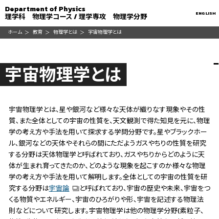
Department of Physics
ENGLISH
理学科 物理学コース / 理学専攻 物理学分野
ホーム
教育
物理学とは
宇宙物理学とは
宇宙物理学とは
宇宙物理学とは、星や銀河など様々な天体が織りなす現象やその性
質、また全体としての宇宙の性質を、天文観測で得た知見を元に、物理
学の考え方や手法を用いて探求する学問分野です。星やブラックホー
ル、銀河などの天体やそれらの間にただようガスやちりの性質を研究
する分野は天体物理学と呼ばれており、ガスやちりからどのように天
体が生まれ育ってきたのか、どのような現象を起こすのか様々な物理
学の考え方や手法を用いて解明します。全体としての宇宙の性質を研
究する分野は
宇宙論
と呼ばれており、宇宙の歴史や未来、宇宙をつ
くる物質やエネルギー、宇宙のひろがりや形、宇宙を記述する物理法
則などについて研究します。宇宙物理学は他の物理学分野(素粒子、