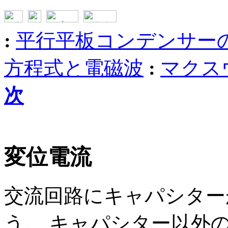
:
平行平板コンデンサー
方程式と電磁波
:
マクス
次
変位電流
交流回路にキャパシター
う。 キャパシター以外