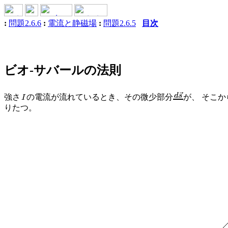
:
問題2.6.6
:
電流と静磁場
:
問題2.6.5
目次
ビオ-サバールの法則
強さ
の電流が流れているとき、その微少部分
が、 そこか
りたつ。